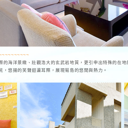
~~~~~~~~~
際的海洋景緻、壯觀浩大的玄武岩地質，更引申出特殊的在地
民，悠揚的笑聲迴盪耳際，展現菊島的悠閒與熱力。