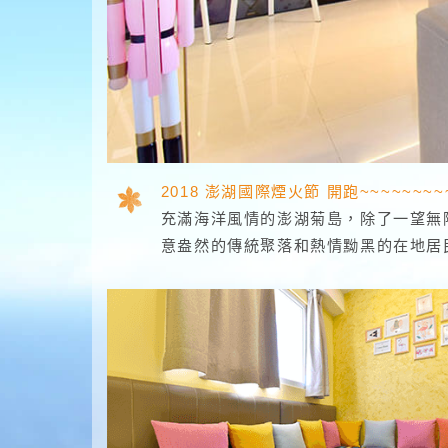
澎湖Hi晴天民宿
2018 澎湖國際煙火節 開跑~~~~~~~~~
充滿海洋風情的澎湖菊島，除了一望無
意盎然的傳統聚落和熱情黝黑的在地居