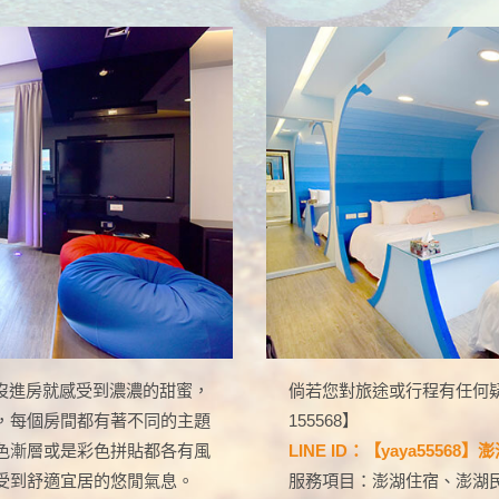
沒進房就感受到濃濃的甜蜜，
倘若您對旅途或行程有任何疑問，歡
，每個房間都有著不同的主題
155568】
色漸層或是彩色拼貼都各有風
LINE ID：【yaya55568
受到舒適宜居的悠閒氣息。
服務項目：澎湖住宿、澎湖