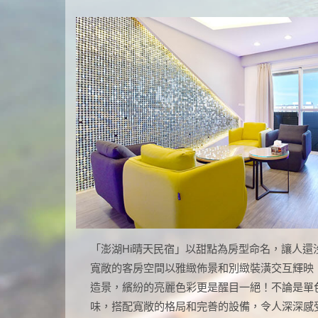
「澎湖Hi晴天民宿」以甜點為房型命名，讓人還
寬敞的客房空間以雅緻佈景和別緻裝潢交互輝映
造景，繽紛的亮麗色彩更是醒目一絕！不論是單
味，搭配寬敞的格局和完善的設備，令人深深感