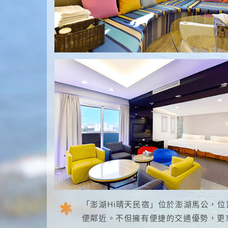
「澎湖Hi晴天民宿」位於澎湖馬公，
便鄰近。不但擁有便捷的交通優勢，