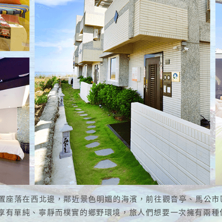
位置座落在西北邊，鄰近景色明媚的海濱，前往觀音亭、馬公
更享有單純、寧靜而樸實的鄉野環境，旅人們想要一次擁有兩